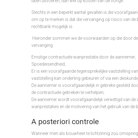
laten uitvoeren, dan wel op kosten van de vorige.
Slechts in een beperkt aantal gevallen is die voorafgaand
om op te merken is dat die vervanging op risico van de
rechtbank mogelijk is.
Hieronder sommen we de voorwaarden op die door de r
vervanging:
Ernstige contractuele wanprestatie door de aannemer;
Spoedeisendheid;
Er is een voorafgaande tegensprekelijke vaststelling va
vaststelling kan onderling gebeuren of via een deskundi
De aannemer is voorafgaandelijk in gebreke gesteld doo
de contractuele gebreken te verhelpen;
De aannemer wordt voorafgaandelijk verwittigd van de v
wanprestaties en de motivering van het gebruik van de b
A posteriori controle
Wanneer men als bouwheer te lichtzinnig zou omspringe