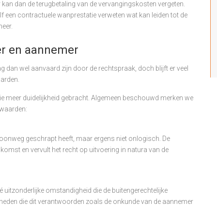
 kan dan de terugbetaling van de vervangingskosten vergeten.
f een contractuele wanprestatie verweten wat kan leiden tot de
heer.
er en aannemer
 dan wel aanvaard zijn door de rechtspraak, doch blijft er veel
aarden.
satie meer duidelijkheid gebracht. Algemeen beschouwd merken we
rwaarden:
woonweg geschrapt heeft, maar ergens niet onlogisch. De
nkomst en vervult het recht op uitvoering in natura van de
itzonderlijke omstandigheid die de buitengerechtelijke
igheden die dit verantwoorden zoals de onkunde van de aannemer