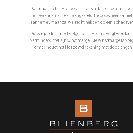
Daarnaast is het Hof ook milder wat betreft de sanctie 
derde-aannemer heeft aangesteld. De bouwheer zal niet
aannemer, maar zal wel recht hebben op een schadever
Die vergoeding moet volgens het Hof als volgt worden
verminderd met zijn winstmarge. Die winstmarge is volg
Hiermee houdt het Hof zowel rekening met de belangen