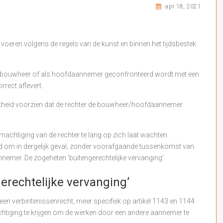
apr 18, 2021
 voeren volgens de regels van de kunst en binnen het tijdsbestek
als bouwheer of als hoofdaannemer geconfronteerd wordt met een
rrect aflevert.
lijkheid voorzien dat de rechter de bouwheer/hoofdaannemer
en machtiging van de rechter te lang op zich laat wachten.
id om in dergelijk geval, zonder voorafgaande tussenkomst van
emer. De zogeheten ‘buitengerechtelijke vervanging’.
erechtelijke vervanging’
n verbintenissenrecht, meer specifiek op artikel 1143 en 1144
htiging te krijgen om de werken door een andere aannemer te