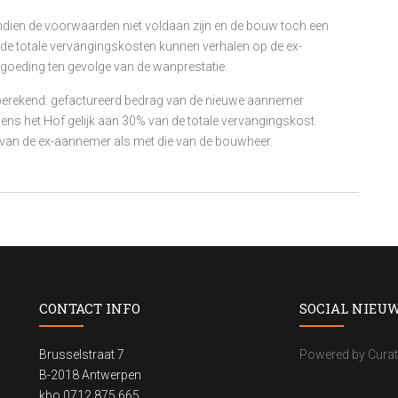
indien de voorwaarden niet voldaan zijn en de bouw toch een
 de totale vervangingskosten kunnen verhalen op de ex-
goeding ten gevolge van de wanprestatie.
 berekend: gefactureerd bedrag van de nieuwe aannemer
ens het Hof gelijk aan 30% van de totale vervangingskost.
 van de ex-aannemer als met die van de bouwheer.
CONTACT INFO
SOCIAL NIEU
Brusselstraat 7
Powered by Curat
B-2018 Antwerpen
kbo 0712.875.665