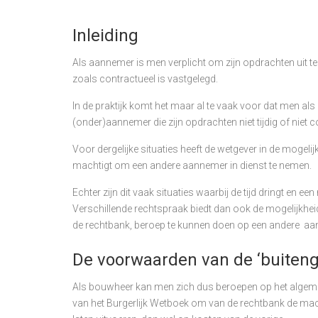
Inleiding
Als aannemer is men verplicht om zijn opdrachten uit te
zoals contractueel is vastgelegd.
In de praktijk komt het maar al te vaak voor dat men 
(onder)aannemer die zijn opdrachten niet tijdig of niet co
Voor dergelijke situaties heeft de wetgever in de moge
machtigt om een andere aannemer in dienst te nemen.
Echter zijn dit vaak situaties waarbij de tijd dringt en e
Verschillende rechtspraak biedt dan ook de mogelijkhe
de rechtbank, beroep te kunnen doen op een andere aann
De voorwaarden van de ‘buiteng
Als bouwheer kan men zich dus beroepen op het algemee
van het Burgerlijk Wetboek om van de rechtbank de mac