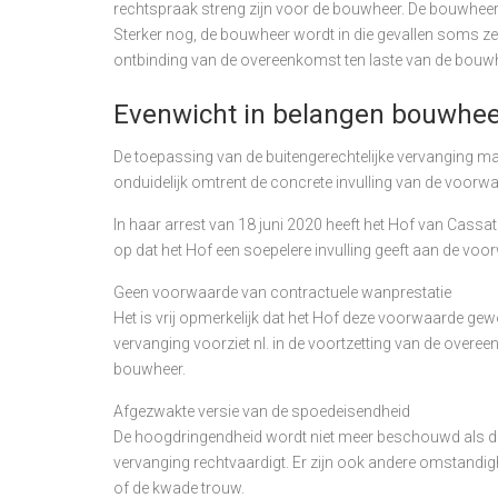
rechtspraak streng zijn voor de bouwheer. De bouwheer
Sterker nog, de bouwheer wordt in die gevallen soms zel
ontbinding van de overeenkomst ten laste van de bouw
Evenwicht in belangen bouwhe
De toepassing van de buitengerechtelijke vervanging mag
onduidelijk omtrent de concrete invulling van de voorw
In haar arrest van 18 juni 2020 heeft het Hof van Cas
op dat het Hof een soepelere invulling geeft aan de voo
Geen voorwaarde van contractuele wanprestatie
Het is vrij opmerkelijk dat het Hof deze voorwaarde ge
vervanging voorziet nl. in de voortzetting van de overee
bouwheer.
Afgezwakte versie van de spoedeisendheid
De hoogdringendheid wordt niet meer beschouwd als dé u
vervanging rechtvaardigt. Er zijn ook andere omstand
of de kwade trouw.