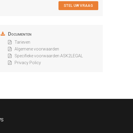
STEL UW VRAAG
Documenten
Tarieven
Algemene voorwaarden
Specifieke voorwaarden ASK2LEGAL
Privacy Policy
WS