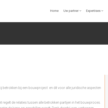
Home
Uw partner
Expertises
tij betrokken bij een bouwproject en dit voor alle juridische aspecten
et regelt de relaties tussen alle betrokken partijen in het bouwproces.
groter de kans op geschillen wordt. Denk daarbij aan: verborgen