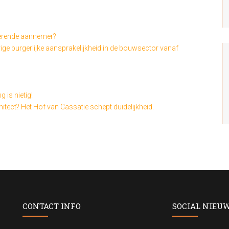
terende aannemer?
rige burgerlijke aansprakelijkheid in de bouwsector vanaf
 is nietig!
hitect? Het Hof van Cassatie schept duidelijkheid.
CONTACT INFO
SOCIAL NIEU