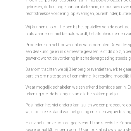
gebreken, de tienjarige aansprakelijkheid, discussies over m
rechtstreekse vordering, opleveringen, burenhinder, buit
Wij kunnen u o.m. helpen bij het opstellen van de contract
u als aannemer niet betaald wordt, het afscheid nemen van
Procederen in het bouwrecht is vaak complex. De wederzijds
een deskundige en in de meeste gevallen leidt dit op zijn beu
gewerkt wordt de vordering in schadevergoeding steeds gr
Daarom trachten we bij Blienberg preventief te werk te gaan
partijen om na te gaan of een minnelijke regeling mogelijk i
Waar mogelijk schakelen we een erkend bemiddelaar in. E
rekening met de belangen van alle betrokken partijen.
Pas indien het niet anders kan, zullen we een procedure op
wij u bij in elke stand van het geding en zullen wij uw bel
Hier vindt u onze contactgegevens. U kan steeds telefoni
secretariaat@blienberg.com. U kan ook altijd uw vraag st