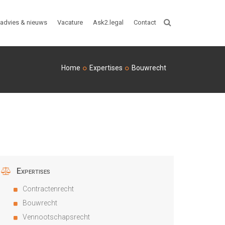
advies & nieuws
Vacature
Ask2.legal
Contact
ZOEKEN
Home
Expertises
Bouwrecht
Expertises
Contractenrecht
Bouwrecht
Vennootschapsrecht