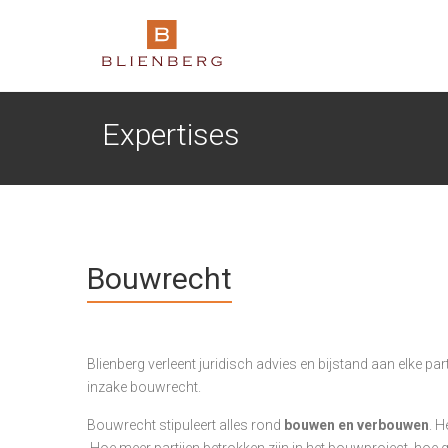
Expertises
Bouwrecht
Blienberg verleent juridisch advies en bijstand aan elke par
inzake bouwrecht.
Bouwrecht stipuleert alles rond
bouwen en verbouwen
. H
Hoe meer partijen betrokken zijn in het bouwproject, hoe 