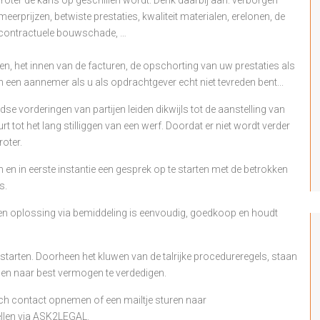
eerprijzen, betwiste prestaties, kwaliteit materialen, erelonen, de
encontractuele bouwschade, …
en, het innen van de facturen, de opschorting van uw prestaties als
 een aannemer als u als opdrachtgever echt niet tevreden bent...
e vorderingen van partijen leiden dikwijls tot de aanstelling van
rt tot het lang stilliggen van een werf. Doordat er niet wordt verder
oter.
 en in eerste instantie een gesprek op te starten met de betrokken
s.
en oplossing via bemiddeling is eenvoudig, goedkoop en houdt
starten. Doorheen het kluwen van de talrijke procedureregels, staan
angen naar best vermogen te verdedigen.
sch contact opnemen of een mailtje sturen naar
ellen via ASK2LEGAL.