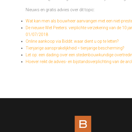
Nieuws en gratis advies over dit topic:
Wat kan men als bouwheer aanvangen met een niet-pres
De nieuwe Wet Peeters: verplichte verzekering van de 10 ja
01/07/2018
Online aankoop via Biddit: waar dient u op te letten?
Tienjarige aansprakelijkheid = tienjarige bescherming?
Let op: een dading over een stedenbouwkundige overtreding
Hoever reikt de advies- en bijstandsverplichting van de arc