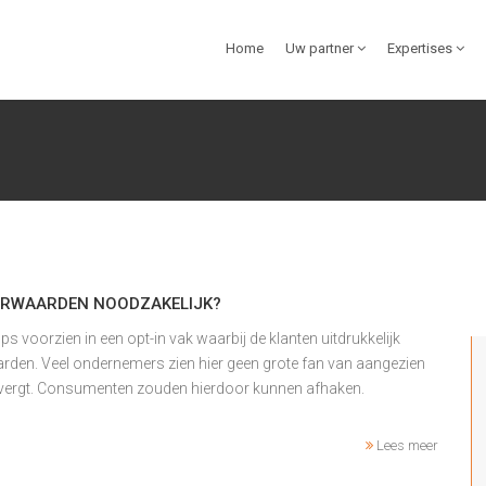
Home
Uw partner
Expertises
OORWAARDEN NOODZAKELIJK?
voorzien in een opt-in vak waarbij de klanten uitdrukkelijk
den. Veel ondernemers zien hier geen grote fan van aangezien
 vergt. Consumenten zouden hierdoor kunnen afhaken.
Lees meer