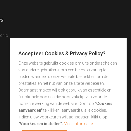
WS
or.io
Accepteer Cookies & Privacy Policy?
Onze website gebruikt cookies om u te onderscheiden
van andere gebruikers, om een betere ervaring te
bieden wanneer u onze website bezoekt en om de
prestaties en het nut van onze site te verbeteren. .
Daarnaast maken wij ook gebruik van essentiële en
functionele cookies die noodzakelijk zijn voor de
correcte werking van de website. Door op
"Cookies
aanvaarden"
te klikken, aanvaardt u alle cookies.
Indien u uw voorkeuren wilt aanpassen, klikt u op
"Voorkeuren instellen".
Meer informatie