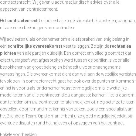
contractenrecht. Wij geven u accuraat juridisch advies over alle
aspecten van contractenrecht.
Het
contractenrecht
stipuleert alle regels inzake het opstellen, aangaan,
uitvoeren en beëindigen van contracten.
Wij adviseren u als ondernemer om alle afspraken van enig belang in
een
schriftelijke overeenkomst
vast te leggen. Zo zijn de
rechten en
plichten
van alle partijen duidelijk. Een correct en volledig contract dat
exact weergeeft wat afgesproken werd tussen de partijen is voor alle
betrokkenen van groot belang en behoedt u voor onaangename
verrassingen. Die overeenkomst dient dan wel aan de wettelijke vereisten
te voldoen. In contractenrecht gaat het ook over de punten en komma’s
en het is voor u als ondernemer haast onmogelijk om alle wettelijke
modaliteiten van alle contracten die u aangaat te kennen. Het is daarom
aan te raden om uw contracten te laten nakijken of, nog beter ze te laten
opstellen, door iemand met kennis van zaken, zoals een specialist van
het Blienberg Team. Op die manier bent u zo goed mogelijk ingedekt bij
eventuele disputen rond het naleven of opzeggen van het contract.
Enkele voorbeelden: