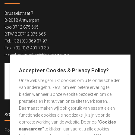
Brusselstraat 7
B-2018 Antwerpen
kbo 0712.875.665
BTW BE0712.875.665
Tel: +32 (0)3 369 07 97
Fax: +32 (0)3 401 70 30
e-mail:
advocaten@blienberg.com
Accepteer Cookies & Privacy Policy?
Onze website gebruikt cookies om u te onderscheiden
van andere gebruikers, om een betere ervaring te
bieden wanneer u onze website bezoekt en om de
prestaties en het nut van onze site te verbeteren. .
Daarnaast maken wij ook gebruik van essentiële en
SOCIAL NIEUWS
functionele cookies die noodzakelijk zijn voor de
correcte werking van de website. Door op
"Cookies
aanvaarden"
te klikken, aanvaardt u alle cookies.
Powered by Curator.io