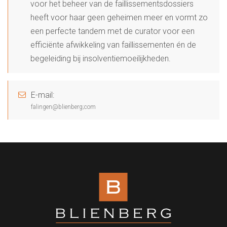
voor het beheer van de faillissementsdossiers
heeft voor haar geen geheimen meer en vormt zo
een perfecte tandem met de curator voor een
efficiënte afwikkeling van faillissementen én de
begeleiding bij insolventiemoeilijkheden.
E-mail:
falingen@blienberg;com