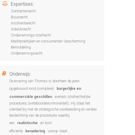
Expertises:
Contractenrecht
Bouwrecht
Insolventierecht
Arbeidsrecht
Ondernemings-strafrecht
Marktpraktijken en consumenten- bescherming
Bemiddeling
Ondernemingsrecht
Onderwijs:
De ervaring van Thomas is doorheen de jaren
opgebouwd rond (complexe)
burgerlijke en
commerciële geschillen
evenals strafrechtelijke
procedures (witteboordencriminaliteit). Hij staat het
cliënteel bij met de strategische voorbereiding en verdere
beslechting van de procedures waarbij
een
realistische
en kost
efficiënte
benadering
voorop staat.