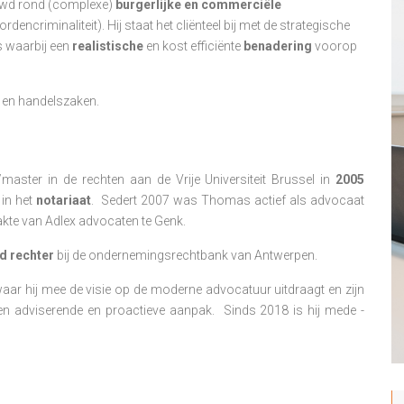
uwd rond (complexe)
burgerlijke en commerciële
dencriminaliteit). Hij staat het cliënteel bij met de strategische
s waarbij een
realistische
en kost efficiënte
benadering
voorop
 en handelszaken.
master in de rechten aan de Vrije Universiteit Brussel in
2005
 in het
notariaat
. Sedert 2007 was Thomas actief als advocaat
akte van Adlex advocaten te Genk.
d rechter
bij de ondernemingsrechtbank van Antwerpen.
waar hij mee de visie op de moderne advocatuur uitdraagt en zijn
een adviserende en proactieve aanpak. Sinds 2018 is hij mede -