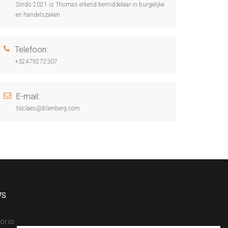
Sinds 2021 is Thomas erkend bemiddelaar in burgelijke
en handelszaken.
Telefoon:
+32479272307
E-mail:
Niclaes@blienberg.com
WS
or.io