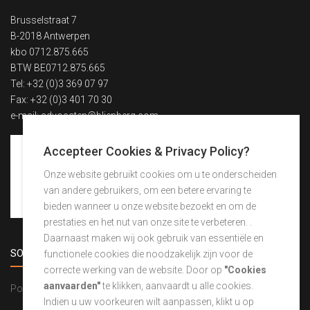
Brusselstraat 7
B-2018 Antwerpen
kbo 0712.875.665
BTW BE0712.875.665
Tel: +32 (0)3 369 07 97
Fax: +32 (0)3 401 70 30
e-mail:
advocaten@blienberg.com
Accepteer Cookies & Privacy Policy?
Onze website gebruikt cookies om u te onderscheiden
van andere gebruikers, om een betere ervaring te
bieden wanneer u onze website bezoekt en om de
prestaties en het nut van onze site te verbeteren. .
Daarnaast maken wij ook gebruik van essentiële en
SOCIAL NIEUWS
functionele cookies die noodzakelijk zijn voor de
correcte werking van de website. Door op
"Cookies
aanvaarden"
te klikken, aanvaardt u alle cookies.
Powered by Curator.io
Indien u uw voorkeuren wilt aanpassen, klikt u op